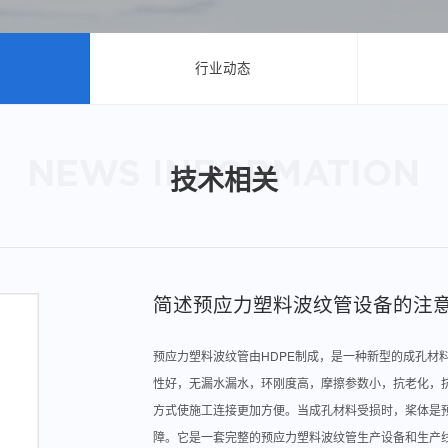
行业动态
NEWS INFORMATION
技术相关
简述预应力塑料波纹管设备的注
预应力塑料波纹管由HDPE制成，是一种新型的成孔材
性好，无漏水漏水，环刚度高，摩擦参数小，抗老化，
方式使施工连接更加方便。当成孔材料受损时，桨体是
障。它是一套完整的预应力塑料波纹管生产设备和生产