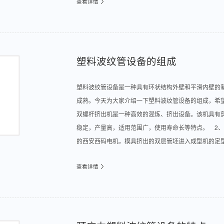
查看详情
塑料波纹管设备的组成
塑料波纹管设备是一种具有环状结构外壁和平滑内壁的
成熟。今天为大家介绍一下塑料波纹管设备的组成，希
双螺杆挤出机是一种高效的混炼、挤出设备。该机具有
稳定，产量高，适用范围广，使用寿命长等特点。 2、
的西安西码电机，模具挤出的双层管坯进入成型机的定型模具
查看详情