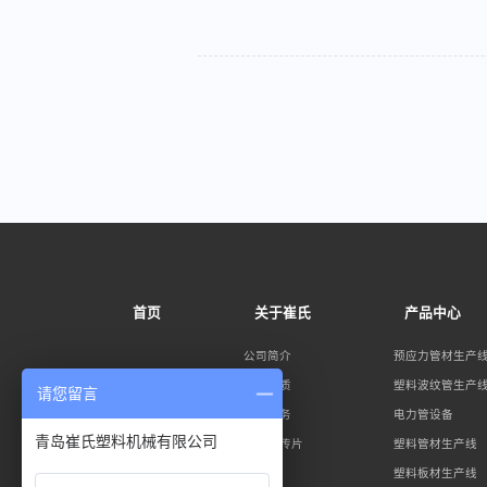
首页
关于崔氏
产品中心
公司简介
预应力管材生产
荣誉资质
塑料波纹管生产
请您留言
客户服务
电力管设备
青岛崔氏塑料机械有限公司
公司宣传片
塑料管材生产线
塑料板材生产线