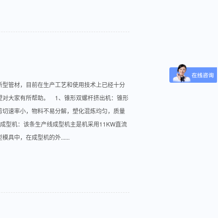
新型管材，目前在生产工艺和使用技术上已经十分
望对大家有所帮助。 1、锥形双螺杆挤出机：锥形
剪切速率小，物料不易分解，塑化混炼均匀，质量
成型机：该条生产线成型机主是机采用11KW直流
中，在成型机的外......