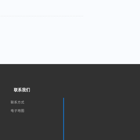
联系我们
联系方式
电子地图