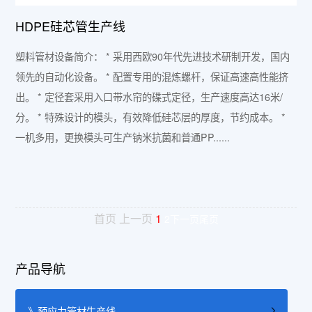
HDPE硅芯管生产线
塑料管材设备简介： * 采用西欧90年代先进技术研制开发，国内
领先的自动化设备。 * 配置专用的混炼螺杆，保证高速高性能挤
出。 * 定径套采用入口带水帘的碟式定径，生产速度高达16米/
分。 * 特殊设计的模头，有效降低硅芯层的厚度，节约成本。 *
一机多用，更换模头可生产钠米抗菌和普通PP......
首页 上一页
1
2
下一页
尾页
产品导航
》预应力管材生产线