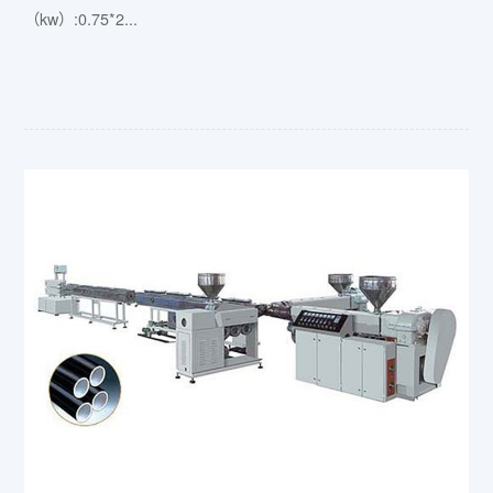
（kw）:0.75*2...