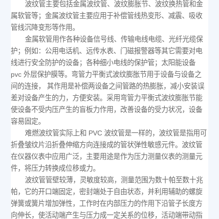
波纹管主要包括金属波纹管、波纹膨胀节、波纹换热管和金
属软管等；金属波纹管主要应用于补偿管线热变形、减震、吸收
管线沉降变形等作用。
金属软管用作各种设备信号线、传输电线电缆、光纤光缆保
护；例如：公用电话机、远传水表、门磁报警器等其它需要对电
线进行安全防护的设备；各种细小电线的保护管；太阳能设备
pvc 外层保护膜等。弯管力平衡式波纹膨胀节用于设备与设备之
间的连接， 其作用是补偿两设备之间管路的热膨胀，减小安装误
差对设备产生的力，方便安装。采用弯管力平衡式波纹膨胀节能
使设备不受内压产生的盲板力作用，改善设备的受力状况，设备
容易固定。
难燃波纹管实际上和 PVC 波纹管是一样的，波纹管是指用可
折叠皱纹片沿折叠伸缩方向连接成的管状弹性敏感元件。波纹管
在仪器仪表中应用广泛，主要用途是作为压力测量仪表的测量元
件，将压力转换成位移或力。
波纹管管壁较薄，灵敏度较高，测量范围为数十帕至数十兆
帕，它的开口端固定，密封端处于自由状态，并利用辅助的螺旋
弹簧或簧片增加弹性，工作时在内部压力的作用下沿管子长度方
向伸长，使活动端产生与压力成一定关系的位移，活动端带动指